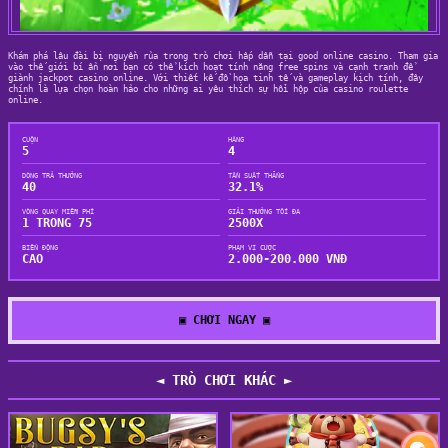
Khám phá lâu đài bị nguyền rủa trong trò chơi hấp dẫn tại good online casino. Tham gia
vào thế giới bí ẩn nơi bạn có thể kích hoạt tính năng free spins và cạnh tranh để
giành jackpot casino online. Với thiết kế đồ họa tinh tế và gameplay kịch tính, đây
chính là lựa chọn hoàn hảo cho những ai yêu thích sự hồi hộp của casino roulette
online.
CUỘN
HÀNG
5
4
DÒNG TRẢ THƯỞNG
TẦN SUẤT THẮNG
40
32.1%
VÒNG QUAY MIỄN PHÍ
GIẢI THƯỞNG TỐI ĐA
1 TRONG 75
2500X
BIẾN ĐỘNG
PHẠM VI CƯỢC
CAO
2.000-200.000 VNĐ
▣ CHƠI NGAY ▣
◄ TRÒ CHƠI KHÁC ►